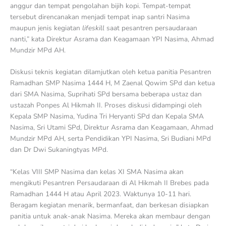
anggur dan tempat pengolahan bijih kopi. Tempat-tempat
tersebut direncanakan menjadi tempat inap santri Nasima
maupun jenis kegiatan
lifeskill
saat pesantren persaudaraan
nanti,” kata Direktur Asrama dan Keagamaan YPI Nasima, Ahmad
Mundzir MPd AH.
Diskusi teknis kegiatan dilamjutkan oleh ketua panitia Pesantren
Ramadhan SMP Nasima 1444 H, M Zaenal Qowim SPd dan ketua
dari SMA Nasima, Suprihati SPd bersama beberapa ustaz dan
ustazah Ponpes Al Hikmah II. Proses diskusi didampingi oleh
Kepala SMP Nasima, Yudina Tri Heryanti SPd dan Kepala SMA
Nasima, Sri Utami SPd, Direktur Asrama dan Keagamaan, Ahmad
Mundzir MPd AH, serta Pendidikan YPI Nasima, Sri Budiani MPd
dan Dr Dwi Sukaningtyas MPd.
“Kelas VIII SMP Nasima dan kelas XI SMA Nasima akan
mengikuti Pesantren Persaudaraan di Al Hikmah II Brebes pada
Ramadhan 1444 H atau April 2023. Waktunya 10-11 hari.
Beragam kegiatan menarik, bermanfaat, dan berkesan disiapkan
panitia untuk anak-anak Nasima. Mereka akan membaur dengan