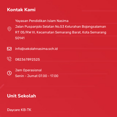
s
u
t
t
Kontak Kami
a
u
g
b
Yayasan Pendidikan Islam Nasima
r
e
Jalan Puspanjolo Selatan No.53 Kelurahan Bojongsalaman
a
RT 05/RW III, Kecamatan Semarang Barat, Kota Semarang
m
50141
info@sekolahnasima.sch.id
082367892525
Jam Operasional
Senin - Jumat 07.00 - 17.00
Unit Sekolah
Daycare KB-TK