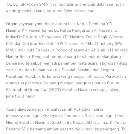
TK, SD, SMP, dan SMA Nasima hadir
online
atau dalam jaringan
(daring) melalui kanal youtube Sekolah Nasima.
Organ yayasan yang hadir antara lain, Ketua Pembina YPI
Nasima. KH Hanief Ismail Lc, Ketua Pengurus YPI Nasima, Dr
Indarti MPd, Ketua Pengawas YPI Nasima, Drs H Ragil Wiratno
MH, dan Direktur Eksekutif YPI Nasima, Hj Mila Christanty SPd
MM. Hadir pula Pengasuh Pondok Pesantren Al Islah, KH Ahmad
Hadlor Ihsan. Pengasuh pondok yang beralamat di Mangkang
Semarang tersebut menjadi pemimpin mata acara
istighosah
atau
zikir serta doa bersama untuk Sekolah Nasima dan Negara
Kesatuan Republik Indonesia yang menjadi inti acara. Perwakilan
orang tua peserta didik yang menjadi pengurus harian Forum
Silaturahmi Orang Tua (FSOT) Sekolah Nasima semua jenjang
juga turut hadir.
Acara diawali dengan melafal surah Al Fatihah serta
menyanyikan lagu kebangsaan “Indonesia Raya” dan lagu “Mars-
Himne Sekolah Nasima”. Setelah itu Kepala SD Nasima, Tri Yunita
Raharjo SPd bersama empat peserta didik maju ke panggung. Tri