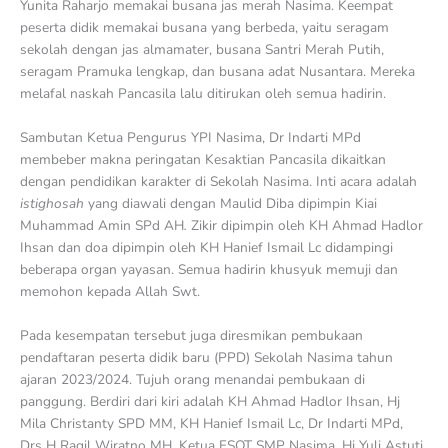
Yunita Raharjo memakai busana jas merah Nasima. Keempat
peserta didik memakai busana yang berbeda, yaitu seragam
sekolah dengan jas almamater, busana Santri Merah Putih,
seragam Pramuka lengkap, dan busana adat Nusantara. Mereka
melafal naskah Pancasila lalu ditirukan oleh semua hadirin.
Sambutan Ketua Pengurus YPI Nasima, Dr Indarti MPd
membeber makna peringatan Kesaktian Pancasila dikaitkan
dengan pendidikan karakter di Sekolah Nasima. Inti acara adalah
istighosah
yang diawali dengan Maulid Diba dipimpin Kiai
Muhammad Amin SPd AH
.
Zikir dipimpin oleh KH Ahmad Hadlor
Ihsan dan doa dipimpin oleh KH Hanief Ismail Lc didampingi
beberapa organ yayasan. Semua hadirin khusyuk memuji dan
memohon kepada Allah Swt.
Pada kesempatan tersebut juga diresmikan pembukaan
pendaftaran peserta didik baru (PPD) Sekolah Nasima tahun
ajaran 2023/2024. Tujuh orang menandai pembukaan di
panggung. Berdiri dari kiri adalah KH Ahmad Hadlor Ihsan, Hj
Mila Christanty SPD MM, KH Hanief Ismail Lc, Dr Indarti MPd,
Drs H Ragil Wiratno MH, Ketua FSOT SMP Nasima, Hj Yuli Astuti