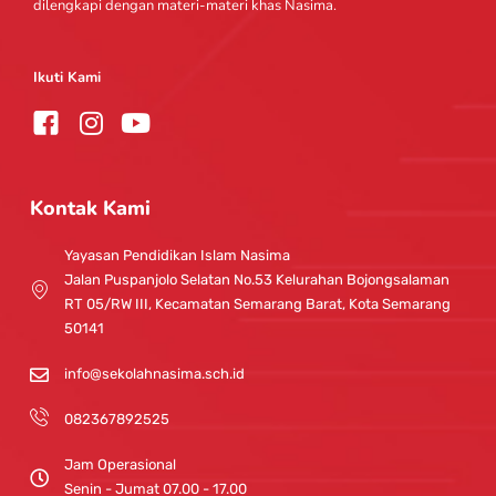
dilengkapi dengan materi-materi khas Nasima.
Ikuti Kami
I
Y
n
o
s
u
t
t
Kontak Kami
a
u
g
b
Yayasan Pendidikan Islam Nasima
r
e
Jalan Puspanjolo Selatan No.53 Kelurahan Bojongsalaman
a
RT 05/RW III, Kecamatan Semarang Barat, Kota Semarang
m
50141
info@sekolahnasima.sch.id
082367892525
Jam Operasional
Senin - Jumat 07.00 - 17.00