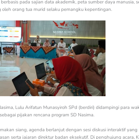
a berbasis pada sajian data akademik, peta sumber daya manusia, se
g oleh orang tua murid selaku pemangku kepentingan.
asima, Lulu Arifatun Munasyiroh SPd (berdiri) didampingi para wa
 sebagai pijakan rencana program SD Nasima.
 makan siang, agenda berlanjut dengan sesi diskusi interaktif yan
yasan serta jajaran direktur badan eksekutif. Di penghujung acara,