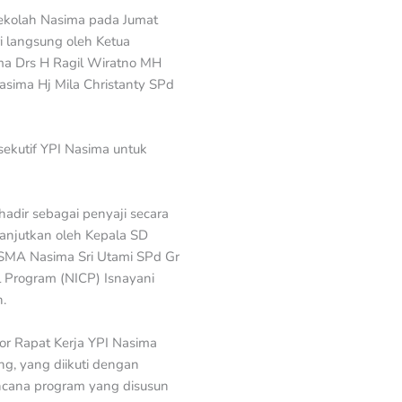
Sekolah Nasima pada Jumat
ri langsung oleh Ketua
ima Drs H Ragil Wiratno MH
sima Hj Mila Christanty SPd
sekutif YPI Nasima untuk
hadir sebagai penyaji secara
anjutkan oleh Kepala SD
 SMA Nasima Sri Utami SPd Gr
l Program (NICP) Isnayani
.
tor Rapat Kerja YPI Nasima
, yang diikuti dengan
ncana program yang disusun