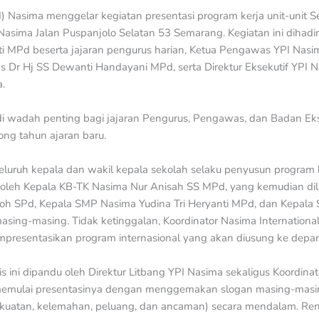
) Nasima menggelar kegiatan presentasi program kerja unit-unit 
 Nasima Jalan Puspanjolo Selatan 53 Semarang. Kegiatan ini dihadi
ti MPd beserta jajaran pengurus harian, Ketua Pengawas YPI Nas
Dr Hj SS Dewanti Handayani MPd, serta Direktur Eksekutif YPI Na
a.
adi wadah penting bagi jajaran Pengurus, Pengawas, dan Badan Ek
ng tahun ajaran baru.
 seluruh kepala dan wakil kepala sekolah selaku penyusun program 
 oleh Kepala KB-TK Nasima Nur Anisah SS MPd, yang kemudian dil
roh SPd, Kepala SMP Nasima Yudina Tri Heryanti MPd, dan Kepala
sing-masing. Tidak ketinggalan, Koordinator Nasima Internationa
mpresentasikan program internasional yang akan diusung ke depan
s ini dipandu oleh Direktur Litbang YPI Nasima sekaligus Koordina
memulai presentasinya dengan menggemakan slogan masing-masing
kuatan, kelemahan, peluang, dan ancaman) secara mendalam. Re