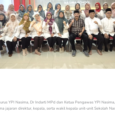
urus YPI Nasima, Dr Indarti MPd dan Ketua Pengawas YPI Nasima,
ama jajaran direktur, kepala, serta wakil kepala unit-unit Sekolah N