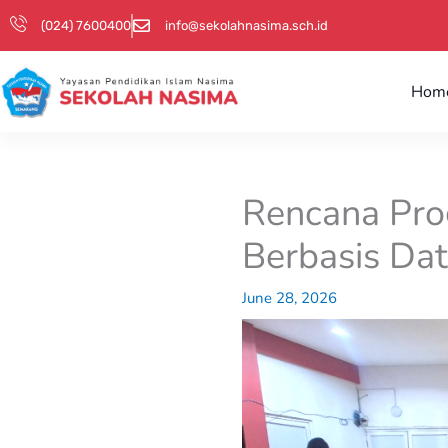
Skip
(024) 7600400
info@sekolahnasima.sch.id
to
content
Hom
Rencana Pr
Berbasis Dat
June 28, 2026