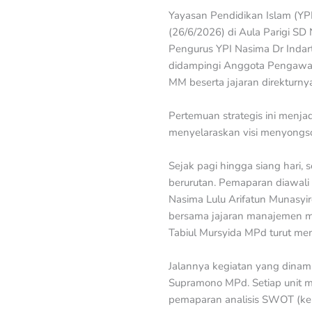
Yayasan Pendidikan Islam (YPI
(26/6/2026) di Aula Parigi SD
Pengurus YPI Nasima Dr Indar
didampingi Anggota Pengawas 
MM beserta jajaran direkturny
Pertemuan strategis ini menj
menyelaraskan visi menyongso
Sejak pagi hingga siang hari,
berurutan. Pemaparan diawali
Nasima Lulu Arifatun Munasyi
bersama jajaran manajemen ma
Tabiul Mursyida MPd turut me
Jalannya kegiatan yang dinami
Supramono MPd. Setiap unit 
pemaparan analisis SWOT (ke